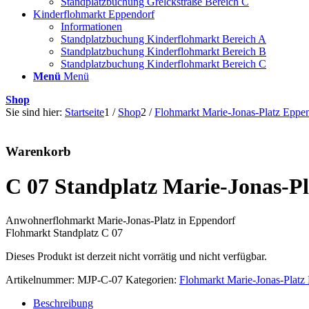
Standplatzbuchung Grelckstraße Bereich C
Kinderflohmarkt Eppendorf
Informationen
Standplatzbuchung Kinderflohmarkt Bereich A
Standplatzbuchung Kinderflohmarkt Bereich B
Standplatzbuchung Kinderflohmarkt Bereich C
Menü
Menü
Shop
Sie sind hier:
Startseite
1
/
Shop
2
/
Flohmarkt Marie-Jonas-Platz Eppe
Warenkorb
C 07 Standplatz Marie-Jonas-Pl
Anwohnerflohmarkt Marie-Jonas-Platz in Eppendorf
Flohmarkt Standplatz C 07
Dieses Produkt ist derzeit nicht vorrätig und nicht verfügbar.
Artikelnummer:
MJP-C-07
Kategorien:
Flohmarkt Marie-Jonas-Platz
Beschreibung