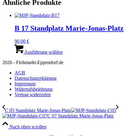
Ähnliche Produkte
B 17 Standplatz Marie-Jonas-Platz
90,00
€
Dieses
Produkt
Ausführung wählen
weist
2026 - Flohmarkt-Eppendorf.de
mehrere
Varianten
AGB
auf.
Datenschutzerklärung
Die
Impressum
Optionen
Widerrufsbelehrung
können
Vertrag widerrufen
auf
der
Produktseite
C 05 Standplatz Marie-Jonas-Platz
gewählt
C 07 Standplatz Marie-Jonas-Platz
werden
Nach oben scrollen