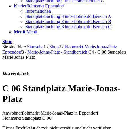
Standplatzbuchung Grelckstraße Bereich C
Kinderflohmarkt Eppendorf
Informationen
Standplatzbuchung Kinderflohmarkt Bereich A
Standplatzbuchung Kinderflohmarkt Bereich B
Standplatzbuchung Kinderflohmarkt Bereich C
Menü
Menü
Shop
Sie sind hier:
Startseite
1
/
Shop
2
/
Flohmarkt Marie-Jonas-Platz
Eppendorf
3
/
Marie-Jonas-Platz - Standbereich C
4
/
C 06 Standplatz
Marie-Jonas-Platz
Warenkorb
C 06 Standplatz Marie-Jonas-
Platz
Anwohnerflohmarkt Marie-Jonas-Platz in Eppendorf
Flohmarkt Standplatz C 06
Dieses Produkt ist derzeit nicht vorrätig und nicht verfügbar.