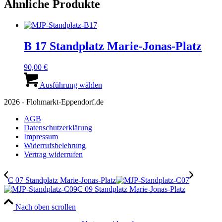
Ähnliche Produkte
B 17 Standplatz Marie-Jonas-Platz
90,00
€
Dieses
Produkt
Ausführung wählen
weist
2026 - Flohmarkt-Eppendorf.de
mehrere
Varianten
AGB
auf.
Datenschutzerklärung
Die
Impressum
Optionen
Widerrufsbelehrung
können
Vertrag widerrufen
auf
der
Produktseite
C 07 Standplatz Marie-Jonas-Platz
gewählt
C 09 Standplatz Marie-Jonas-Platz
werden
Nach oben scrollen