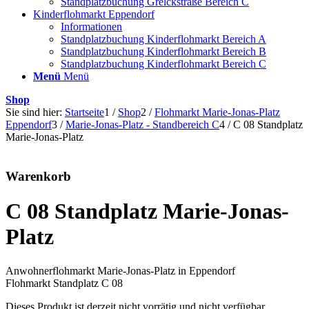
Standplatzbuchung Grelckstraße Bereich C
Kinderflohmarkt Eppendorf
Informationen
Standplatzbuchung Kinderflohmarkt Bereich A
Standplatzbuchung Kinderflohmarkt Bereich B
Standplatzbuchung Kinderflohmarkt Bereich C
Menü
Menü
Shop
Sie sind hier:
Startseite
1
/
Shop
2
/
Flohmarkt Marie-Jonas-Platz
Eppendorf
3
/
Marie-Jonas-Platz - Standbereich C
4
/
C 08 Standplatz
Marie-Jonas-Platz
Warenkorb
C 08 Standplatz Marie-Jonas-
Platz
Anwohnerflohmarkt Marie-Jonas-Platz in Eppendorf
Flohmarkt Standplatz C 08
Dieses Produkt ist derzeit nicht vorrätig und nicht verfügbar.