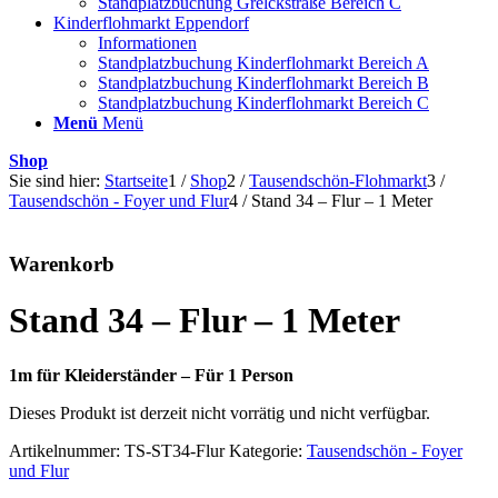
Standplatzbuchung Grelckstraße Bereich C
Kinderflohmarkt Eppendorf
Informationen
Standplatzbuchung Kinderflohmarkt Bereich A
Standplatzbuchung Kinderflohmarkt Bereich B
Standplatzbuchung Kinderflohmarkt Bereich C
Menü
Menü
Shop
Sie sind hier:
Startseite
1
/
Shop
2
/
Tausendschön-Flohmarkt
3
/
Tausendschön - Foyer und Flur
4
/
Stand 34 – Flur – 1 Meter
Warenkorb
Stand 34 – Flur – 1 Meter
1m für Kleiderständer – Für 1 Person
Dieses Produkt ist derzeit nicht vorrätig und nicht verfügbar.
Artikelnummer:
TS-ST34-Flur
Kategorie:
Tausendschön - Foyer
und Flur