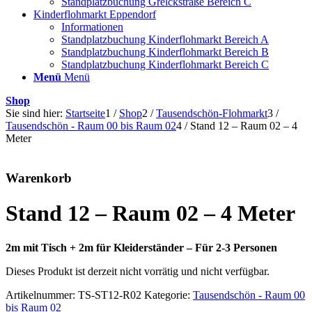
Standplatzbuchung Grelckstraße Bereich C
Kinderflohmarkt Eppendorf
Informationen
Standplatzbuchung Kinderflohmarkt Bereich A
Standplatzbuchung Kinderflohmarkt Bereich B
Standplatzbuchung Kinderflohmarkt Bereich C
Menü
Menü
Shop
Sie sind hier:
Startseite
1
/
Shop
2
/
Tausendschön-Flohmarkt
3
/
Tausendschön - Raum 00 bis Raum 02
4
/
Stand 12 – Raum 02 – 4
Meter
Warenkorb
Stand 12 – Raum 02 – 4 Meter
2m mit Tisch + 2m für Kleiderständer – Für 2-3 Personen
Dieses Produkt ist derzeit nicht vorrätig und nicht verfügbar.
Artikelnummer:
TS-ST12-R02
Kategorie:
Tausendschön - Raum 00
bis Raum 02