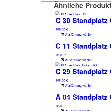
Ähnliche Produk
C 30 Standplatz 
108,00
€
Dieses
Ausführung wählen
Produkt
C 11 Standplatz 
weist
mehrere
72,00
€
Varianten
Dieses
Ausführung wählen
auf.
Produkt
Die
C 29 Standplatz 
weist
Optionen
mehrere
können
108,00
€
Varianten
auf
Dieses
Ausführung wählen
auf.
der
Produkt
Die
Produkts
A 04 Standplatz 
weist
Optionen
gewählt
mehrere
können
werden
72,00
€
Varianten
auf
Dieses
Ausführung wählen