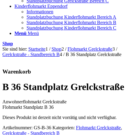
Standplatzbuchung Grelckstraße Bereich C
Kinderflohmarkt Eppendorf
Informationen
Standplatzbuchung Kinderflohmarkt Bereich A
Standplatzbuchung Kinderflohmarkt Bereich B
Standplatzbuchung Kinderflohmarkt Bereich C
Menü
Menü
Shop
Sie sind hier:
Startseite
1
/
Shop
2
/
Flohmarkt Grelckstraße
3
/
Grelckstraße - Standbereich B
4
/
B 36 Standplatz Grelckstraße
Warenkorb
B 36 Standplatz Grelckstraße
Anwohnerflohmarkt Grelckstraße
Flohmarkt Standplatz B 36
Dieses Produkt ist derzeit nicht vorrätig und nicht verfügbar.
Artikelnummer:
GS-B-36
Kategorien:
Flohmarkt Grelckstraße
,
Grelckstraße - Standbereich B