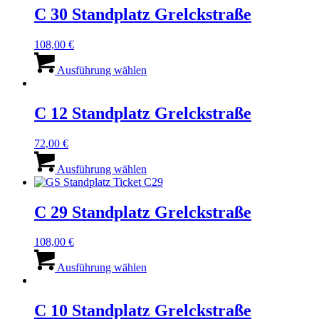
C 30 Standplatz Grelckstraße
108,00
€
Dieses
Produkt
Ausführung wählen
weist
mehrere
Varianten
C 12 Standplatz Grelckstraße
auf.
Die
72,00
€
Optionen
Dieses
können
Produkt
Ausführung wählen
auf
weist
der
mehrere
Produktseite
Varianten
C 29 Standplatz Grelckstraße
gewählt
auf.
werden
Die
108,00
€
Optionen
Dieses
können
Produkt
Ausführung wählen
auf
weist
der
mehrere
Produktseite
Varianten
C 10 Standplatz Grelckstraße
gewählt
auf.