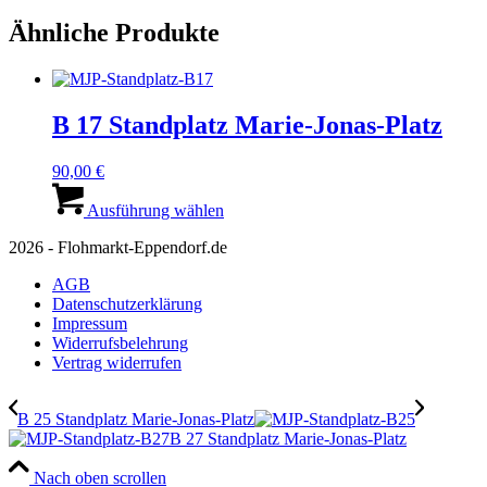
Ähnliche Produkte
B 17 Standplatz Marie-Jonas-Platz
90,00
€
Dieses
Produkt
Ausführung wählen
weist
2026 - Flohmarkt-Eppendorf.de
mehrere
Varianten
AGB
auf.
Datenschutzerklärung
Die
Impressum
Optionen
Widerrufsbelehrung
können
Vertrag widerrufen
auf
der
Produktseite
B 25 Standplatz Marie-Jonas-Platz
gewählt
B 27 Standplatz Marie-Jonas-Platz
werden
Nach oben scrollen