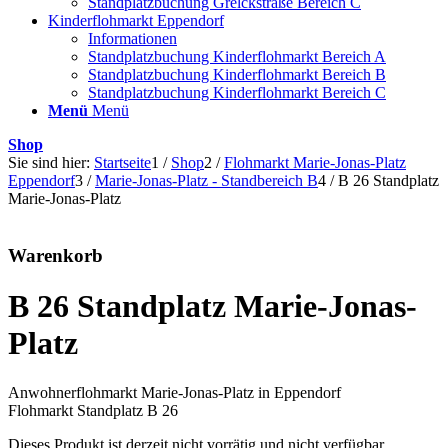
Standplatzbuchung Grelckstraße Bereich C
Kinderflohmarkt Eppendorf
Informationen
Standplatzbuchung Kinderflohmarkt Bereich A
Standplatzbuchung Kinderflohmarkt Bereich B
Standplatzbuchung Kinderflohmarkt Bereich C
Menü
Menü
Shop
Sie sind hier:
Startseite
1
/
Shop
2
/
Flohmarkt Marie-Jonas-Platz
Eppendorf
3
/
Marie-Jonas-Platz - Standbereich B
4
/
B 26 Standplatz
Marie-Jonas-Platz
Warenkorb
B 26 Standplatz Marie-Jonas-
Platz
Anwohnerflohmarkt Marie-Jonas-Platz in Eppendorf
Flohmarkt Standplatz B 26
Dieses Produkt ist derzeit nicht vorrätig und nicht verfügbar.