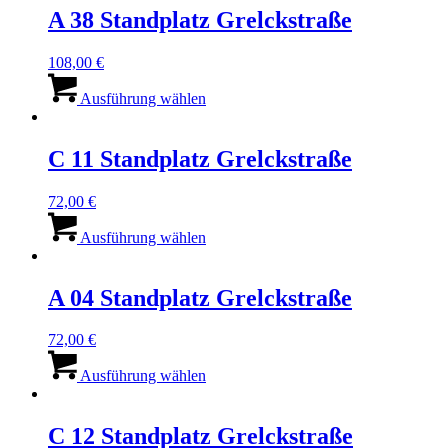
A 38 Standplatz Grelckstraße
108,00
€
Dieses
Produkt
Ausführung wählen
weist
mehrere
Varianten
C 11 Standplatz Grelckstraße
auf.
Die
72,00
€
Optionen
Dieses
können
Produkt
Ausführung wählen
auf
weist
der
mehrere
Produktseite
Varianten
A 04 Standplatz Grelckstraße
gewählt
auf.
werden
Die
72,00
€
Optionen
Dieses
können
Produkt
Ausführung wählen
auf
weist
der
mehrere
Produktseite
Varianten
C 12 Standplatz Grelckstraße
gewählt
auf.