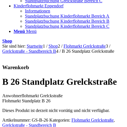
Standplatzbuchung Grelckstraße Bereich C
Kinderflohmarkt Eppendorf
Informationen
Standplatzbuchung Kinderflohmarkt Bereich A
Standplatzbuchung Kinderflohmarkt Bereich B
Standplatzbuchung Kinderflohmarkt Bereich C
Menü
Menü
Shop
Sie sind hier:
Startseite
1
/
Shop
2
/
Flohmarkt Grelckstraße
3
/
Grelckstraße - Standbereich B
4
/
B 26 Standplatz Grelckstraße
Warenkorb
B 26 Standplatz Grelckstraße
Anwohnerflohmarkt Grelckstraße
Flohmarkt Standplatz B 26
Dieses Produkt ist derzeit nicht vorrätig und nicht verfügbar.
Artikelnummer:
GS-B-26
Kategorien:
Flohmarkt Grelckstraße
,
Grelckstraße - Standbereich B