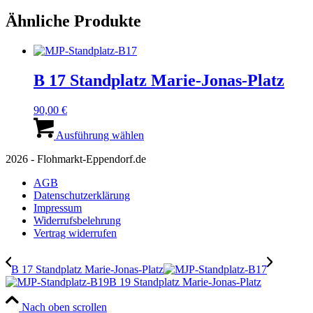
Ähnliche Produkte
B 17 Standplatz Marie-Jonas-Platz
90,00
€
Dieses
Produkt
Ausführung wählen
weist
2026 - Flohmarkt-Eppendorf.de
mehrere
Varianten
AGB
auf.
Datenschutzerklärung
Die
Impressum
Optionen
Widerrufsbelehrung
können
Vertrag widerrufen
auf
der
Produktseite
B 17 Standplatz Marie-Jonas-Platz
gewählt
B 19 Standplatz Marie-Jonas-Platz
werden
Nach oben scrollen