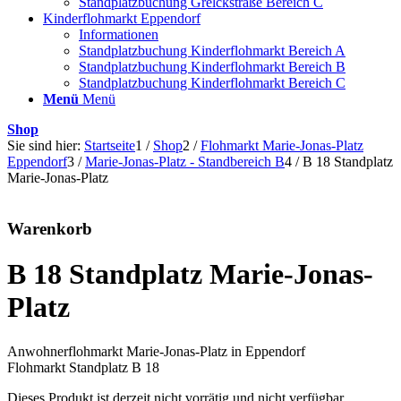
Standplatzbuchung Grelckstraße Bereich C
Kinderflohmarkt Eppendorf
Informationen
Standplatzbuchung Kinderflohmarkt Bereich A
Standplatzbuchung Kinderflohmarkt Bereich B
Standplatzbuchung Kinderflohmarkt Bereich C
Menü
Menü
Shop
Sie sind hier:
Startseite
1
/
Shop
2
/
Flohmarkt Marie-Jonas-Platz
Eppendorf
3
/
Marie-Jonas-Platz - Standbereich B
4
/
B 18 Standplatz
Marie-Jonas-Platz
Warenkorb
B 18 Standplatz Marie-Jonas-
Platz
Anwohnerflohmarkt Marie-Jonas-Platz in Eppendorf
Flohmarkt Standplatz B 18
Dieses Produkt ist derzeit nicht vorrätig und nicht verfügbar.