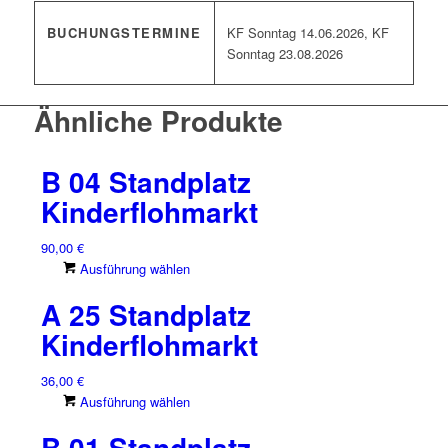
BUCHUNGSTERMINE
KF Sonntag 14.06.2026, KF
Sonntag 23.08.2026
Ähnliche Produkte
B 04 Standplatz
Kinderflohmarkt
90,00
€
Dieses
Ausführung wählen
Produkt
A 25 Standplatz
weist
mehrere
Kinderflohmarkt
Varianten
auf.
36,00
€
Die
Dieses
Ausführung wählen
Optionen
Produkt
können
B 01 Standplatz
weist