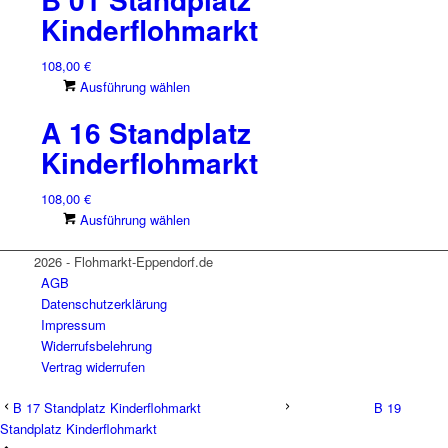
auf
mehrere
Kinderflohmarkt
der
Varianten
Produktseite
auf.
108,00
€
gewählt
Die
Dieses
Ausführung wählen
werden
Optionen
Produkt
können
A 16 Standplatz
weist
auf
mehrere
Kinderflohmarkt
der
Varianten
Produktseite
auf.
108,00
€
gewählt
Die
Dieses
Ausführung wählen
werden
Optionen
Produkt
können
weist
2026 - Flohmarkt-Eppendorf.de
auf
mehrere
AGB
der
Varianten
Datenschutzerklärung
Produktseite
auf.
Impressum
gewählt
Die
Widerrufsbelehrung
werden
Optionen
Vertrag widerrufen
können
B 17 Standplatz Kinderflohmarkt
auf
B 19
Standplatz Kinderflohmarkt
der