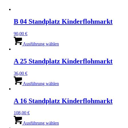
B 04 Standplatz Kinderflohmarkt
90,00
€
Dieses
Produkt
Ausführung wählen
weist
mehrere
Varianten
A 25 Standplatz Kinderflohmarkt
auf.
Die
36,00
€
Optionen
Dieses
können
Produkt
Ausführung wählen
auf
weist
der
mehrere
Produktseite
Varianten
A 16 Standplatz Kinderflohmarkt
gewählt
auf.
werden
Die
108,00
€
Optionen
Dieses
können
Produkt
Ausführung wählen
auf
weist