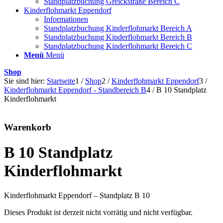
Standplatzbuchung Grelckstraße Bereich C
Kinderflohmarkt Eppendorf
Informationen
Standplatzbuchung Kinderflohmarkt Bereich A
Standplatzbuchung Kinderflohmarkt Bereich B
Standplatzbuchung Kinderflohmarkt Bereich C
Menü
Menü
Shop
Sie sind hier:
Startseite
1
/
Shop
2
/
Kinderflohmarkt Eppendorf
3
/
Kinderflohmarkt Eppendorf - Standbereich B
4
/
B 10 Standplatz
Kinderflohmarkt
Warenkorb
B 10 Standplatz
Kinderflohmarkt
Kinderflohmarkt Eppendorf – Standplatz B 10
Dieses Produkt ist derzeit nicht vorrätig und nicht verfügbar.