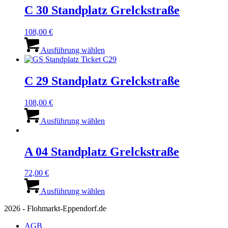
C 30 Standplatz Grelckstraße
108,00
€
Dieses
Produkt
Ausführung wählen
weist
mehrere
Varianten
C 29 Standplatz Grelckstraße
auf.
Die
108,00
€
Optionen
Dieses
können
Produkt
Ausführung wählen
auf
weist
der
mehrere
Produktseite
Varianten
A 04 Standplatz Grelckstraße
gewählt
auf.
werden
Die
72,00
€
Optionen
Dieses
können
Produkt
Ausführung wählen
auf
weist
der
2026 - Flohmarkt-Eppendorf.de
mehrere
Produktseite
Varianten
gewählt
AGB
auf.