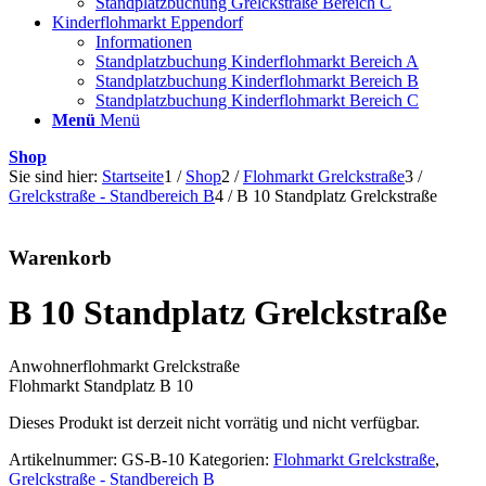
Standplatzbuchung Grelckstraße Bereich C
Kinderflohmarkt Eppendorf
Informationen
Standplatzbuchung Kinderflohmarkt Bereich A
Standplatzbuchung Kinderflohmarkt Bereich B
Standplatzbuchung Kinderflohmarkt Bereich C
Menü
Menü
Shop
Sie sind hier:
Startseite
1
/
Shop
2
/
Flohmarkt Grelckstraße
3
/
Grelckstraße - Standbereich B
4
/
B 10 Standplatz Grelckstraße
Warenkorb
B 10 Standplatz Grelckstraße
Anwohnerflohmarkt Grelckstraße
Flohmarkt Standplatz B 10
Dieses Produkt ist derzeit nicht vorrätig und nicht verfügbar.
Artikelnummer:
GS-B-10
Kategorien:
Flohmarkt Grelckstraße
,
Grelckstraße - Standbereich B