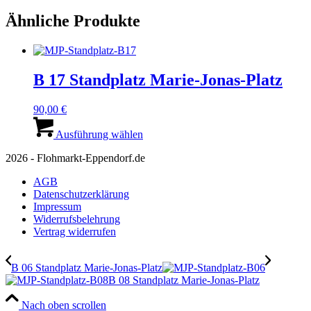
Ähnliche Produkte
B 17 Standplatz Marie-Jonas-Platz
90,00
€
Dieses
Produkt
Ausführung wählen
weist
2026 - Flohmarkt-Eppendorf.de
mehrere
Varianten
AGB
auf.
Datenschutzerklärung
Die
Impressum
Optionen
Widerrufsbelehrung
können
Vertrag widerrufen
auf
der
Produktseite
B 06 Standplatz Marie-Jonas-Platz
gewählt
B 08 Standplatz Marie-Jonas-Platz
werden
Nach oben scrollen