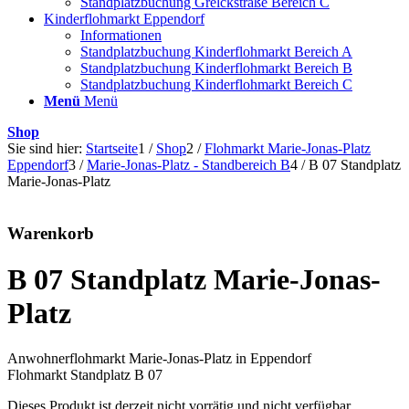
Standplatzbuchung Grelckstraße Bereich C
Kinderflohmarkt Eppendorf
Informationen
Standplatzbuchung Kinderflohmarkt Bereich A
Standplatzbuchung Kinderflohmarkt Bereich B
Standplatzbuchung Kinderflohmarkt Bereich C
Menü
Menü
Shop
Sie sind hier:
Startseite
1
/
Shop
2
/
Flohmarkt Marie-Jonas-Platz
Eppendorf
3
/
Marie-Jonas-Platz - Standbereich B
4
/
B 07 Standplatz
Marie-Jonas-Platz
Warenkorb
B 07 Standplatz Marie-Jonas-
Platz
Anwohnerflohmarkt Marie-Jonas-Platz in Eppendorf
Flohmarkt Standplatz B 07
Dieses Produkt ist derzeit nicht vorrätig und nicht verfügbar.