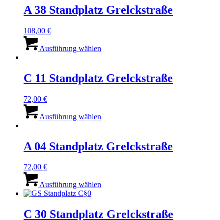
A 38 Standplatz Grelckstraße
108,00
€
Dieses
Produkt
Ausführung wählen
weist
mehrere
Varianten
C 11 Standplatz Grelckstraße
auf.
Die
72,00
€
Optionen
Dieses
können
Produkt
Ausführung wählen
auf
weist
der
mehrere
Produktseite
Varianten
A 04 Standplatz Grelckstraße
gewählt
auf.
werden
Die
72,00
€
Optionen
Dieses
können
Produkt
Ausführung wählen
auf
weist
der
mehrere
Produktseite
Varianten
C 30 Standplatz Grelckstraße
gewählt
auf.