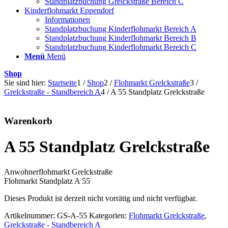
Standplatzbuchung Grelckstraße Bereich C
Kinderflohmarkt Eppendorf
Informationen
Standplatzbuchung Kinderflohmarkt Bereich A
Standplatzbuchung Kinderflohmarkt Bereich B
Standplatzbuchung Kinderflohmarkt Bereich C
Menü
Menü
Shop
Sie sind hier:
Startseite
1
/
Shop
2
/
Flohmarkt Grelckstraße
3
/
Grelckstraße - Standbereich A
4
/
A 55 Standplatz Grelckstraße
Warenkorb
A 55 Standplatz Grelckstraße
Anwohnerflohmarkt Grelckstraße
Flohmarkt Standplatz A 55
Dieses Produkt ist derzeit nicht vorrätig und nicht verfügbar.
Artikelnummer:
GS-A-55
Kategorien:
Flohmarkt Grelckstraße
,
Grelckstraße - Standbereich A