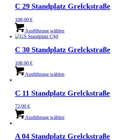
C 29 Standplatz Grelckstraße
108,00
€
Dieses
Produkt
Ausführung wählen
weist
mehrere
Varianten
C 30 Standplatz Grelckstraße
auf.
Die
108,00
€
Optionen
Dieses
können
Produkt
Ausführung wählen
auf
weist
der
mehrere
Produktseite
Varianten
C 11 Standplatz Grelckstraße
gewählt
auf.
werden
Die
72,00
€
Optionen
Dieses
können
Produkt
Ausführung wählen
auf
weist
der
mehrere
Produktseite
Varianten
A 04 Standplatz Grelckstraße
gewählt
auf.