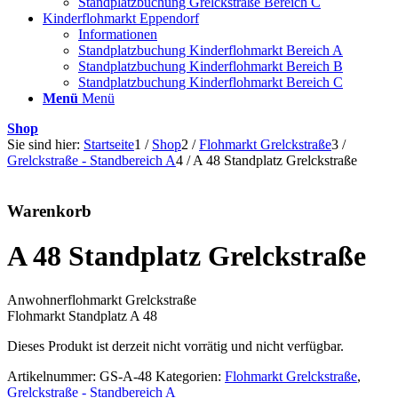
Standplatzbuchung Grelckstraße Bereich C
Kinderflohmarkt Eppendorf
Informationen
Standplatzbuchung Kinderflohmarkt Bereich A
Standplatzbuchung Kinderflohmarkt Bereich B
Standplatzbuchung Kinderflohmarkt Bereich C
Menü
Menü
Shop
Sie sind hier:
Startseite
1
/
Shop
2
/
Flohmarkt Grelckstraße
3
/
Grelckstraße - Standbereich A
4
/
A 48 Standplatz Grelckstraße
Warenkorb
A 48 Standplatz Grelckstraße
Anwohnerflohmarkt Grelckstraße
Flohmarkt Standplatz A 48
Dieses Produkt ist derzeit nicht vorrätig und nicht verfügbar.
Artikelnummer:
GS-A-48
Kategorien:
Flohmarkt Grelckstraße
,
Grelckstraße - Standbereich A