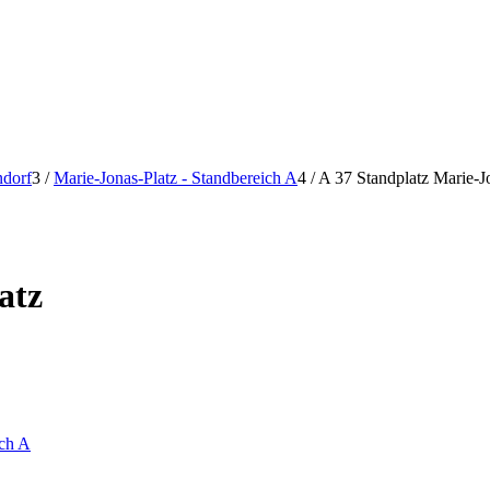
ndorf
3
/
Marie-Jonas-Platz - Standbereich A
4
/
A 37 Standplatz Marie-J
atz
ich A