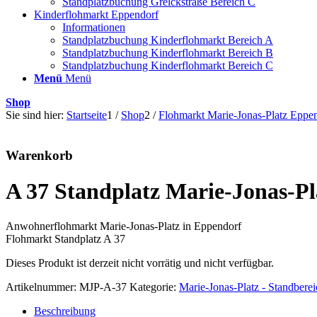
Standplatzbuchung Grelckstraße Bereich C
Kinderflohmarkt Eppendorf
Informationen
Standplatzbuchung Kinderflohmarkt Bereich A
Standplatzbuchung Kinderflohmarkt Bereich B
Standplatzbuchung Kinderflohmarkt Bereich C
Menü
Menü
Shop
Sie sind hier:
Startseite
1
/
Shop
2
/
Flohmarkt Marie-Jonas-Platz Eppe
Warenkorb
A 37 Standplatz Marie-Jonas-Pl
Anwohnerflohmarkt Marie-Jonas-Platz in Eppendorf
Flohmarkt Standplatz A 37
Dieses Produkt ist derzeit nicht vorrätig und nicht verfügbar.
Artikelnummer:
MJP-A-37
Kategorie:
Marie-Jonas-Platz - Standbere
Beschreibung