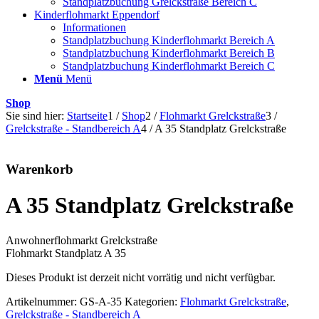
Standplatzbuchung Grelckstraße Bereich C
Kinderflohmarkt Eppendorf
Informationen
Standplatzbuchung Kinderflohmarkt Bereich A
Standplatzbuchung Kinderflohmarkt Bereich B
Standplatzbuchung Kinderflohmarkt Bereich C
Menü
Menü
Shop
Sie sind hier:
Startseite
1
/
Shop
2
/
Flohmarkt Grelckstraße
3
/
Grelckstraße - Standbereich A
4
/
A 35 Standplatz Grelckstraße
Warenkorb
A 35 Standplatz Grelckstraße
Anwohnerflohmarkt Grelckstraße
Flohmarkt Standplatz A 35
Dieses Produkt ist derzeit nicht vorrätig und nicht verfügbar.
Artikelnummer:
GS-A-35
Kategorien:
Flohmarkt Grelckstraße
,
Grelckstraße - Standbereich A