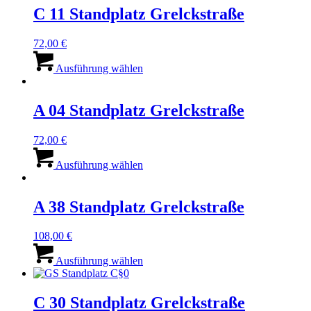
C 11 Standplatz Grelckstraße
72,00
€
Dieses
Produkt
Ausführung wählen
weist
mehrere
Varianten
A 04 Standplatz Grelckstraße
auf.
Die
72,00
€
Optionen
Dieses
können
Produkt
Ausführung wählen
auf
weist
der
mehrere
Produktseite
Varianten
A 38 Standplatz Grelckstraße
gewählt
auf.
werden
Die
108,00
€
Optionen
Dieses
können
Produkt
Ausführung wählen
auf
weist
der
mehrere
Produktseite
Varianten
C 30 Standplatz Grelckstraße
gewählt
auf.