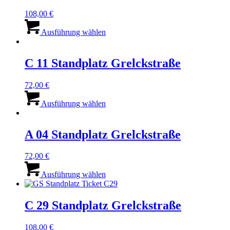
108,00
€
Dieses
Produkt
Ausführung wählen
weist
mehrere
Varianten
C 11 Standplatz Grelckstraße
auf.
Die
72,00
€
Optionen
Dieses
können
Produkt
Ausführung wählen
auf
weist
der
mehrere
Produktseite
Varianten
A 04 Standplatz Grelckstraße
gewählt
auf.
werden
Die
72,00
€
Optionen
Dieses
können
Produkt
Ausführung wählen
auf
weist
der
mehrere
Produktseite
Varianten
C 29 Standplatz Grelckstraße
gewählt
auf.
werden
Die
108,00
€
Optionen