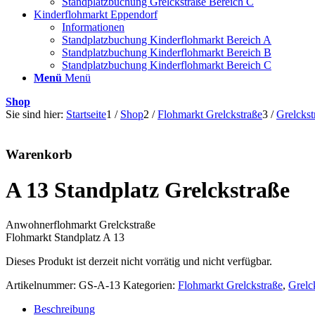
Standplatzbuchung Grelckstraße Bereich C
Kinderflohmarkt Eppendorf
Informationen
Standplatzbuchung Kinderflohmarkt Bereich A
Standplatzbuchung Kinderflohmarkt Bereich B
Standplatzbuchung Kinderflohmarkt Bereich C
Menü
Menü
Shop
Sie sind hier:
Startseite
1
/
Shop
2
/
Flohmarkt Grelckstraße
3
/
Grelckst
Warenkorb
A 13 Standplatz Grelckstraße
Anwohnerflohmarkt Grelckstraße
Flohmarkt Standplatz A 13
Dieses Produkt ist derzeit nicht vorrätig und nicht verfügbar.
Artikelnummer:
GS-A-13
Kategorien:
Flohmarkt Grelckstraße
,
Grelc
Beschreibung