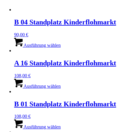
B 04 Standplatz Kinderflohmarkt
90,00
€
Dieses
Produkt
Ausführung wählen
weist
mehrere
Varianten
A 16 Standplatz Kinderflohmarkt
auf.
Die
108,00
€
Optionen
Dieses
können
Produkt
Ausführung wählen
auf
weist
der
mehrere
Produktseite
Varianten
B 01 Standplatz Kinderflohmarkt
gewählt
auf.
werden
Die
108,00
€
Optionen
Dieses
können
Produkt
Ausführung wählen
auf
weist