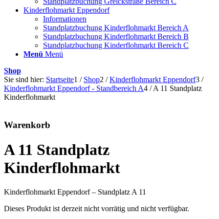
Standplatzbuchung Grelckstraße Bereich C
Kinderflohmarkt Eppendorf
Informationen
Standplatzbuchung Kinderflohmarkt Bereich A
Standplatzbuchung Kinderflohmarkt Bereich B
Standplatzbuchung Kinderflohmarkt Bereich C
Menü
Menü
Shop
Sie sind hier:
Startseite
1
/
Shop
2
/
Kinderflohmarkt Eppendorf
3
/
Kinderflohmarkt Eppendorf - Standbereich A
4
/
A 11 Standplatz
Kinderflohmarkt
Warenkorb
A 11 Standplatz
Kinderflohmarkt
Kinderflohmarkt Eppendorf – Standplatz A 11
Dieses Produkt ist derzeit nicht vorrätig und nicht verfügbar.