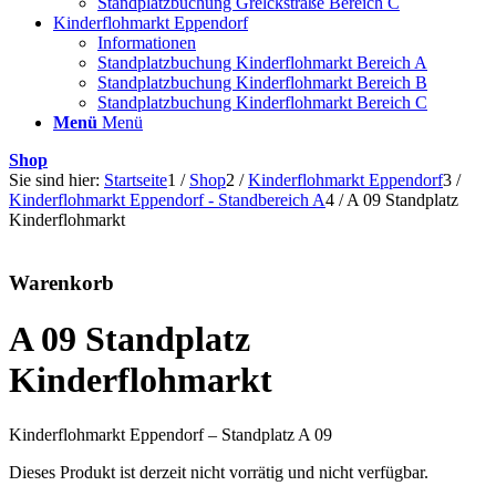
Standplatzbuchung Grelckstraße Bereich C
Kinderflohmarkt Eppendorf
Informationen
Standplatzbuchung Kinderflohmarkt Bereich A
Standplatzbuchung Kinderflohmarkt Bereich B
Standplatzbuchung Kinderflohmarkt Bereich C
Menü
Menü
Shop
Sie sind hier:
Startseite
1
/
Shop
2
/
Kinderflohmarkt Eppendorf
3
/
Kinderflohmarkt Eppendorf - Standbereich A
4
/
A 09 Standplatz
Kinderflohmarkt
Warenkorb
A 09 Standplatz
Kinderflohmarkt
Kinderflohmarkt Eppendorf – Standplatz A 09
Dieses Produkt ist derzeit nicht vorrätig und nicht verfügbar.