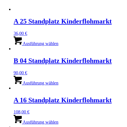
A 25 Standplatz Kinderflohmarkt
36,00
€
Dieses
Produkt
Ausführung wählen
weist
mehrere
Varianten
B 04 Standplatz Kinderflohmarkt
auf.
Die
90,00
€
Optionen
Dieses
können
Produkt
Ausführung wählen
auf
weist
der
mehrere
Produktseite
Varianten
A 16 Standplatz Kinderflohmarkt
gewählt
auf.
werden
Die
108,00
€
Optionen
Dieses
können
Produkt
Ausführung wählen
auf
weist