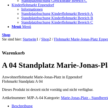
Standplatzbuchung Grelckstraße Bereich C
Kinderflohmarkt Eppendorf
Informationen
Standplatzbuchung Kinderflohmarkt Bereich A
Standplatzbuchung Kinderflohmarkt Bereich B
Standplatzbuchung Kinderflohmarkt Bereich C
Menü
Menü
Shop
Sie sind hier:
Startseite
1
/
Shop
2
/
Flohmarkt Marie-Jonas-Platz Eppe
Warenkorb
A 04 Standplatz Marie-Jonas-Pl
Anwohnerflohmarkt Marie-Jonas-Platz in Eppendorf
Flohmarkt Standplatz A 04
Dieses Produkt ist derzeit nicht vorrätig und nicht verfügbar.
Artikelnummer:
MJP-A-04
Kategorie:
Marie-Jonas-Platz - Standbere
Beschreibung