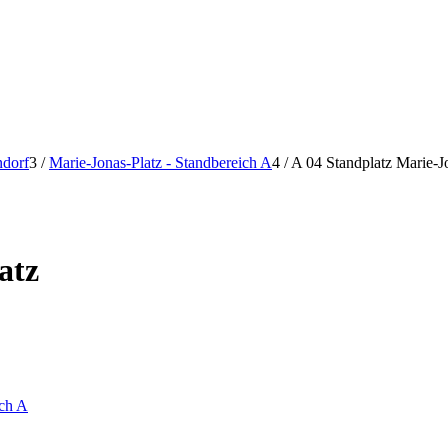
ndorf
3
/
Marie-Jonas-Platz - Standbereich A
4
/
A 04 Standplatz Marie-J
atz
ich A